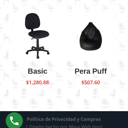
Basic
Pera Puff
$
1,280.88
$
507.60
Política de Privacidad y Compras
| Diseño hecho por Maya Web Host